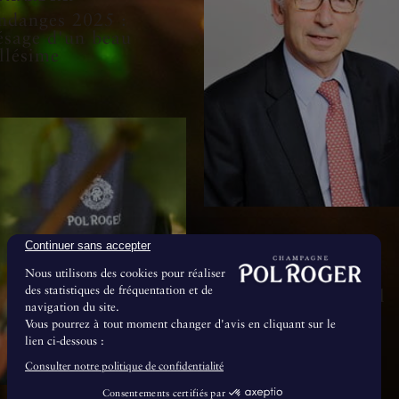
ndanges 2025 :
ésage d'un beau
llésime
Continuer sans accepter
8 Juillet 2024
Nous utilisons des cookies pour réaliser
Le Conseil de
des statistiques de fréquentation et de
Surveillance de Pol
navigation du site.
Roger & Cie se
Vous pourrez à tout moment changer d'avis en cliquant sur le
renforce
lien ci-dessous :
Consulter notre politique de confidentialité
Consentements certifiés par