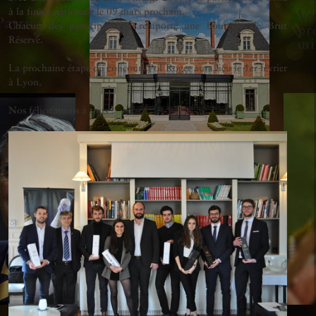
à la finale nationale le 09 mars prochain.
Ve
atrice
Chacun des participants a remporté une bouteille de Brut
pr
Réserve.
mi
La prochaine étape du concours Pol Roger aura lieu le 1er février
à Lyon.
Nos félicitations à tous !
9 septembre 2025
Voir la vidéo des
vendanges 2025 chez
Pol Roger