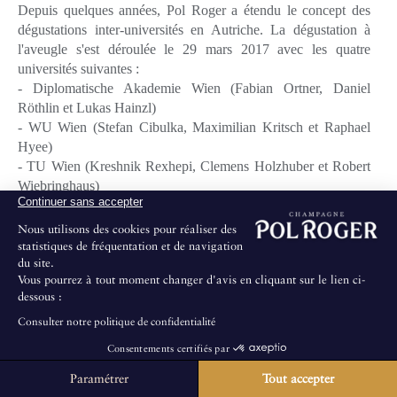
Depuis quelques années, Pol Roger a étendu le concept des
dégustations inter-universités en Autriche. La dégustation à
l'aveugle s'est déroulée le 29 mars 2017 avec les quatre
universités suivantes :
- Diplomatische Akademie Wien (Fabian Ortner, Daniel
Röthlin et Lukas Hainzl)
- WU Wien (Stefan Cibulka, Maximilian Kritsch et Raphael
Hyee)
- TU Wien (Kreshnik Rexhepi, Clemens Holzhuber et Robert
Wiebringhaus)
Continuer sans accepter
- Juridicum Wien (Hans-Jörg Mayer, Matthias Gruber et Agnes
Winkelmaier
Nous utilisons des cookies pour réaliser des
statistiques de fréquentation et de navigation
du site.
La Diplomatische Akademie a remporté le concours, et Fabian
Vous pourrez à tout moment changer d'avis en cliquant sur le lien ci-
Ortner (Diplomatische Akademie) est sorti vainqueur en
dessous :
individuel. Chaque série de vins était composée de 3 vins
français, un autrichien, un européen et un en provenance du
Consulter notre politique de confidentialité
Nouveau Monde. Le concours a eu lieu de 15H à 18H chez
Consentements certifiés par
Wein & Co et s'est terminé par un cocktail et un dîner de
Paramétrer
Tout accepter
La Maison ne propose pas de visites au public.
18hH30 à 23H30. Le jury était composé de Denis König