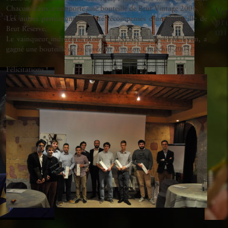
Chacun d'eux a remporté une bouteille de Brut Vintage 2006.
Ve
atrice
Les autres participants ont été récompensés d'une bouteille de
pr
Brut Réserve.
mi
Le vainqueur individuel, Robin LENFANT , de l'EM Lyon, a
gagné une bouteille de la cuvée Sir Winston Churchill 2004.
Félicitations !
9 septembre 2025
Voir la vidéo des
vendanges 2025 chez
Pol Roger