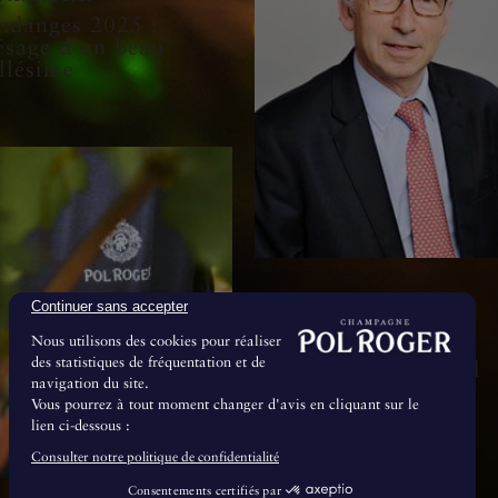
ndanges 2025 :
ésage d'un beau
llésime
Continuer sans accepter
8 Juillet 2024
Nous utilisons des cookies pour réaliser
Le Conseil de
des statistiques de fréquentation et de
Surveillance de Pol
navigation du site.
Roger & Cie se
Vous pourrez à tout moment changer d'avis en cliquant sur le
renforce
lien ci-dessous :
Consulter notre politique de confidentialité
Consentements certifiés par