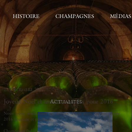
HISTOIRE
CHAMPAGNES
MÉDIAS
Fermer
22 Décembre 2015
Joyeux Noël et meilleurs voeux pour 2016
Actualités
Nous vous souhaitons un joyeux Noël ainsi qu'une année
2016 heureuse et pétillante.
Champagne Pol Roger
9 s