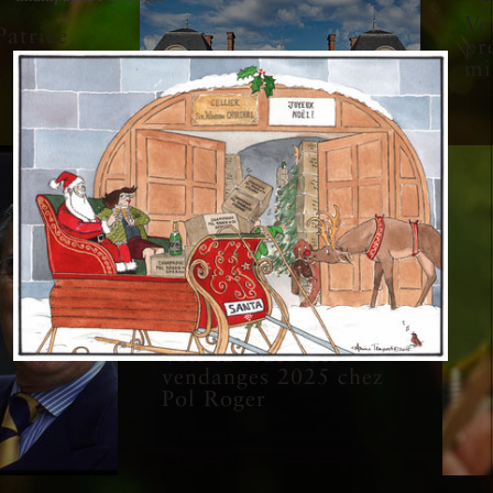
Ve
atrice
pr
mi
9 septembre 2025
Voir la vidéo des
vendanges 2025 chez
Pol Roger