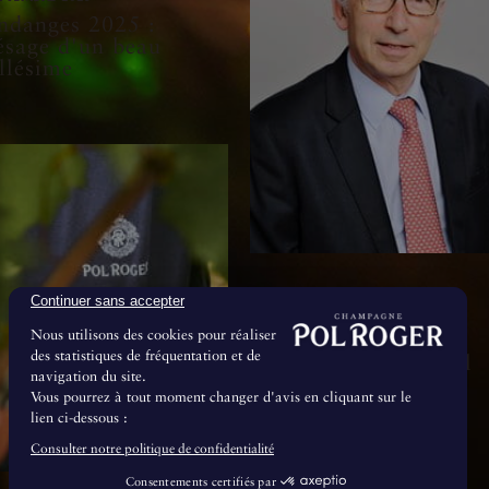
ndanges 2025 :
ésage d'un beau
llésime
Continuer sans accepter
8 Juillet 2024
Nous utilisons des cookies pour réaliser
Le Conseil de
des statistiques de fréquentation et de
Surveillance de Pol
navigation du site.
Roger & Cie se
Vous pourrez à tout moment changer d'avis en cliquant sur le
renforce
lien ci-dessous :
Consulter notre politique de confidentialité
Consentements certifiés par