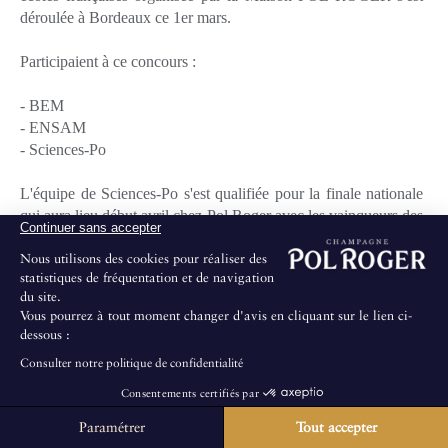
déroulée à Bordeaux ce 1er mars.
Participaient à ce concours :
- BEM
- ENSAM
- Sciences-Po
L'équipe de Sciences-Po s'est qualifiée pour la finale nationale
qui aura lieu début avril chez Pol Roger avec les vainqueurs des
Continuer sans accepter
autres villes (Paris, Lille et Lyon)
Nous utilisons des cookies pour réaliser des
statistiques de fréquentation et de navigation
L'équipe était composée de :
du site.
Vous pourrez à tout moment changer d'avis en cliquant sur le lien ci-
- Bernardo Diaz
dessous :
- Raymond Rouxel
Consulter notre politique de confidentialité
- Venise Seychelles
Consentements certifiés par
Prochaine étape à Lyon le 22 mars.
Paramétrer
Tout accepter
La Maison ne propose pas de visites au public.