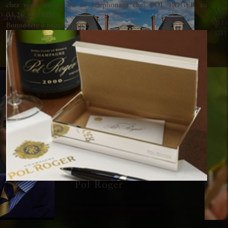
chez votre caviste ou en téléphonant chez POL ROGER au
Ve
atrice
03.26.59.58.00.
pr
Bonne fête à tous les papas !
mi
9 septembre 2025
Voir la vidéo des
vendanges 2025 chez
Pol Roger