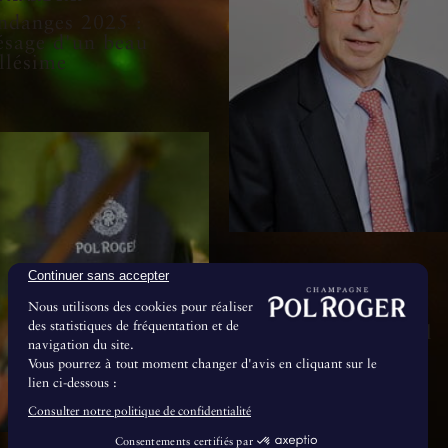
ndanges 2025 :
ésage d'un beau
llésime
Continuer sans accepter
8 Juillet 2024
Nous utilisons des cookies pour réaliser
Le Conseil de
des statistiques de fréquentation et de
Surveillance de Pol
navigation du site.
Roger & Cie se
Vous pourrez à tout moment changer d'avis en cliquant sur le
renforce
lien ci-dessous :
Consulter notre politique de confidentialité
Consentements certifiés par