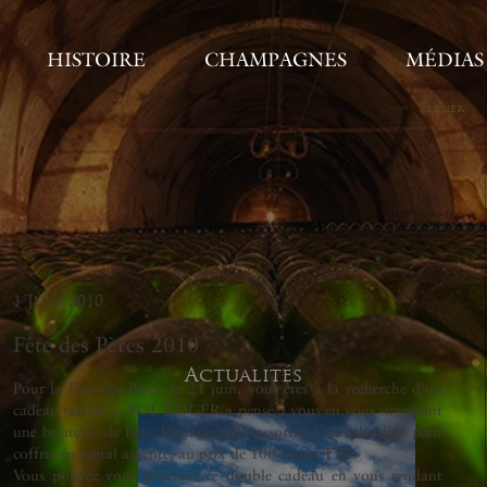
HISTOIRE
CHAMPAGNES
MÉDIAS
Fermer
1 Juin 2010
Fête des Pères 2010
Actualités
Pour la Fête des Pères, le 21 juin, vous êtes à la recherche d'un
cadeau raffiné ... POL ROGER a pensé à vous en vous suggérant
une bouteille de Brut Vintage 2000 assortie d'un splendide petit
coffret en métal argenté, au prix de 100 Euros TTC.
Vous pouvez vous procurer ce double cadeau en vous rendant
9 s