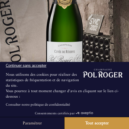
Continuer sans accepter
Nous utilisons des cookies pour réaliser des
statistiques de fréquentation et de navigation
du site.
Vous pourrez à tout moment changer d'avis en cliquant sur le lien ci-
La Cuvée
dessous :
Depuis son 175ème anniversaire en 2024, Pol Roger propose
Consulter notre politique de confidentialité
une sélection très limitée de millésimes anciens issus de ses
Vinification & Vieillissement
cuvées emblématiques. Dégorgés au lancement initial de chaque
Consentements certifiés par
cuvée, ces flacons ont été redescendus dans les caves de la
Une fois récoltés, les raisins ont été rapidement et délicatement
Maison, pour y entamer une période de vieillissement
Paramétrer
Tout accepter
La Maison ne propose pas de visites au public.
pressés. Un premier débourbage a été effectué au centre de
Notes de dégustation
supplémentaire. Ils n'ont pas été déplacés avant leur sortie