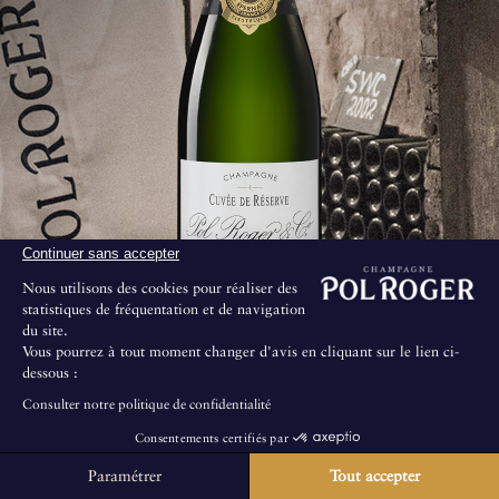
Continuer sans accepter
Nous utilisons des cookies pour réaliser des
statistiques de fréquentation et de navigation
du site.
Vous pourrez à tout moment changer d'avis en cliquant sur le lien ci-
La Cuvée
dessous :
Depuis son 175ème anniversaire en 2024, Pol Roger propose
Consulter notre politique de confidentialité
une sélection très limitée de millésimes anciens issus de ses
Vinification & Vieillissement
cuvées emblématiques. Dégorgés au lancement initial de chaque
Consentements certifiés par
cuvée, ces flacons ont été redescendus dans les caves de la
Une fois récoltés, les raisins ont été rapidement et délicatement
Maison, pour y entamer une période de vieillissement
Paramétrer
Tout accepter
La Maison ne propose pas de visites au public.
pressés. Un premier débourbage a été effectué au centre de
Notes de dégustation
supplémentaire. Ils n'ont pas été déplacés avant leur sortie