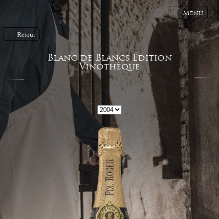
Menu
Retour
Blanc de Blancs Édition
Vinothèque